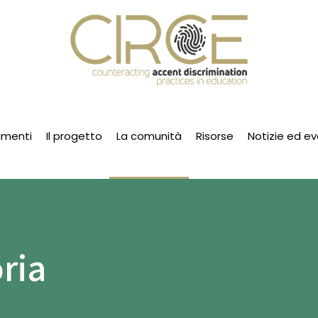
umenti
Il progetto
La comunità
Risorse
Notizie ed ev
oria